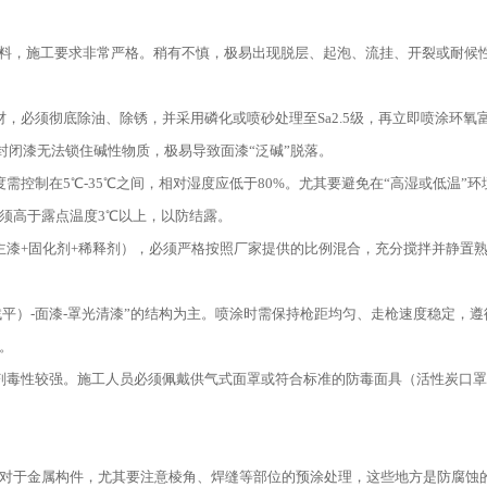
涂料，施工要求非常严格。稍有不慎，极易出现脱层、起泡、流挂、开裂或耐候
材，必须彻底除油、除锈，并采用磷化或喷砂处理至Sa2.5级，再立即喷涂环
则封闭漆无法锁住碱性物质，极易导致面漆“泛碱”脱落。
度需控制在5℃-35℃之间，相对湿度应低于80%。尤其要避免在“高湿或低温
须高于露点温度3℃以上，以防结露。
（主漆+固化剂+稀释剂），必须严格按照厂家提供的比例混合，充分搅拌并静置
（找平）-面漆-罩光清漆”的结构为主。喷涂时需保持枪距均匀、走枪速度稳定，
。
溶剂毒性较强。施工人员必须佩戴供气式面罩或符合标准的防毒面具（活性炭口
对于金属构件，尤其要注意棱角、焊缝等部位的预涂处理，这些地方是防腐蚀