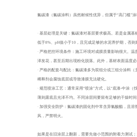
氟碳漆（氟碳涂料）虽然耐候性优异，但属于“高门槛”
· 基层处理是关键：氟碳漆对基层要求极高。若是金属基
低于8%、pH值小于10，且完成足够的水泥养护期，否
· 严格把控环境条件：施工环境对成膜质量影响很大。温
泽发花，甚至后期出现粉化脱落。此外，基材表面温度必
· 严格的配套与配比：氟碳漆多为双组分或三组分涂料
稀释剂会腐蚀底层或导致漆膜无法硬化。
· 规范喷涂工艺：通常采用“喷涂”方式，以“底漆-中涂
薄则露底且光泽不均。不同涂层间要留有足够的干燥时间
· 加强安全防护：氟碳漆的固化剂中常含异氰酸酯，且
风，严禁明火。
如果是在旧涂层上翻新，需要先做小范围的附着力测试；