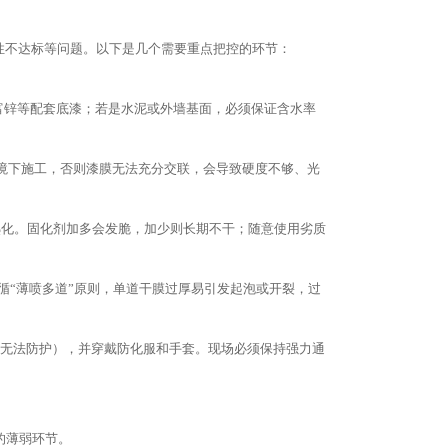
性不达标等问题。以下是几个需要重点把控的环节：
氧富锌等配套底漆；若是水泥或外墙基面，必须保证含水率
”环境下施工，否则漆膜无法充分交联，会导致硬度不够、光
熟化。固化剂加多会发脆，加少则长期不干；随意使用劣质
遵循“薄喷多道”原则，单道干膜过厚易引发起泡或开裂，过
罩无法防护），并穿戴防化服和手套。现场必须保持强力通
的薄弱环节。