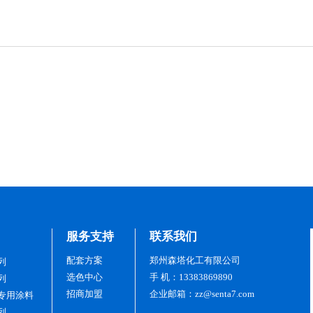
服务支持
联系我们
配套方案
郑州森塔化工有限公司
列
选色中心
手 机：13383869890
列
招商加盟
企业邮箱：zz@senta7.com
专用涂料
列