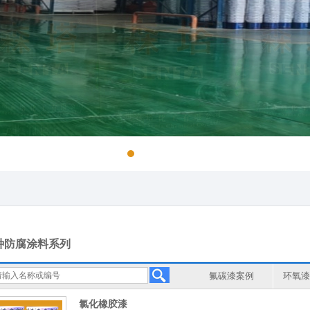
种防腐涂料系列
氟碳漆案例
环氧漆
乙烯系列漆案例
耐高
氯化橡胶漆