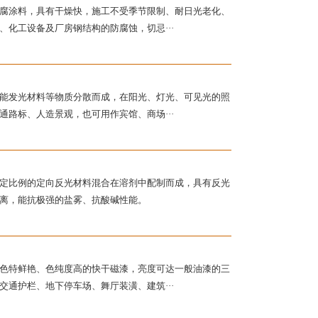
腐涂料，具有干燥快，施工不受季节限制、耐日光老化、
化工设备及厂房钢结构的防腐蚀，切忌···
能发光材料等物质分散而成，在阳光、灯光、可见光的照
路标、人造景观，也可用作宾馆、商场···
定比例的定向反光材料混合在溶剂中配制而成，具有反光
离，能抗极强的盐雾、抗酸碱性能。
色特鲜艳、色纯度高的快干磁漆，亮度可达一般油漆的三
通护栏、地下停车场、舞厅装潢、建筑···