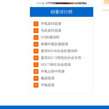
销量排行榜
1
环氧富锌底漆
厂区一角
2
无机富锌底漆
3
919防腐涂料
4
耐晒环氧防腐面漆
5
森塔KD-96合金防腐涂料
6
森塔KD-72双组份合金专用···
7
KD-71铁红合金底漆
8
环氧云铁中间漆
厂区一角
9
氟碳面漆
10
环氧面漆