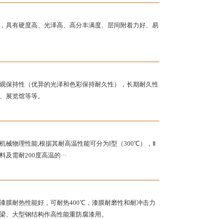
，具有硬度高、光泽高、高分丰满度、层间附着力好、易
观保持性（优异的光泽和色彩保持耐久性），长期耐久性
、展览馆等等。
械物理性能,根据其耐高温性能可分为Ⅰ型（300℃），Ⅱ
及需耐200度高温的···
漆膜耐热性能好，可耐热400℃，漆膜耐磨性和耐冲击力
梁、大型钢结构作高性能重防腐漆用。