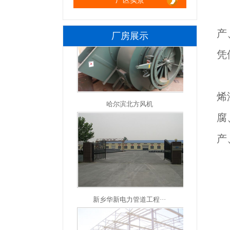
厂区实景
产
厂房展示
凭
哈尔滨北方风机
烯
标题：氟碳漆
内容：氟碳漆的耐候性能比普通油漆的耐
腐
候性能好不好
产
回复：客户您好： 氟碳漆的主要特性：耐
候性能优异流平性强；漆膜装饰性能好
（丰满光亮、硬度高）；耐化学品性能
好；保光、保色、保洁性能优良，20年不
新乡华新电力管道工程···
变色、不裂化；高附着力，良好的机械性
能。在生产、施工过程中不污染环境、无
VOC排放；涂层与金属、混凝土等材料的
附着力强，机械强度高、密实性好、无针