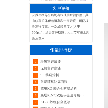
孔；抗渗性能突 出，对酸、碱、盐、海上
客户评价
及微生物等介质均有很强的耐蚀作用；具
有较高的体积电阻率和击穿强度、耐阴极
天津滨海花卉科技园区
剥离强度高。一次成膜厚度大(大于
300μm)，涂层养护期短，大大节省施工周
期及费用
标题：丙烯酸清漆
内容：刷在我的木器上很亮，比之前保存
销量排行榜
的时间更长了
回复：谢谢您的肯定，我们会更加努力的
1
环氧富锌底漆
浙江菲达环保科技股份···
2
无机富锌底漆
标题：氟碳清漆ST-F01
内容：产品不错
3
919防腐涂料
回复：谢您的认可，我们会继续努力做出
4
耐晒环氧防腐面漆
更好的产品！
5
森塔KD-96合金防腐涂料
6
森塔KD-72双组份合金专用···
标题：陶瓷隔热防腐涂料ST-GR67-52
内容：隔热效果很好，几个罐都用上了，
7
KD-71铁红合金底漆
比原来喷水降温好太多了