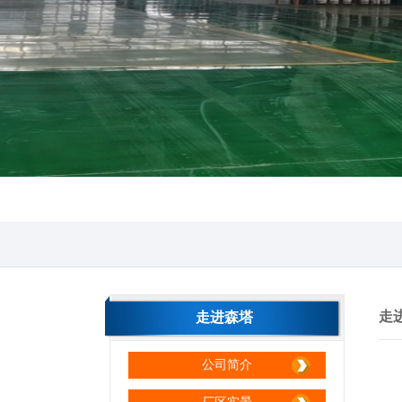
连霍高速-伏羲台隧道
御府三号地下停车场
走
走进森塔
公司简介
黄河锅炉制造厂