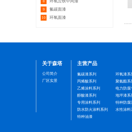
8
环氧云铁中间漆
新乡华新电力管道工程···
回复：谢谢您的认可
9
氟碳面漆
10
环氧面漆
标题：聚氨酯面漆
内容：用到机械设备上的，还不错，很
亮，遮盖力也高，就看后期防腐效果怎么
样
回复：只要不是很严重的腐蚀环境，就没
问题
中国石化
关于森塔
主营产品
标题：学员风采
内容：内容
公司简介
氟碳漆系列
环氧漆系
回复：
厂区实景
丙烯酸系列
聚氨酯系
乙烯涂料系列
电力防腐
醇酸漆系列
地坪漆系
专用涂料系列
特种防腐
防水防火涂料系列
水性涂料
保定多田冷却设备有限···
特种油漆