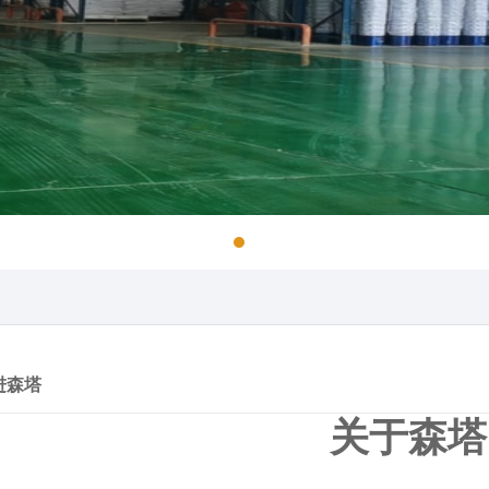
进森塔
关于森塔