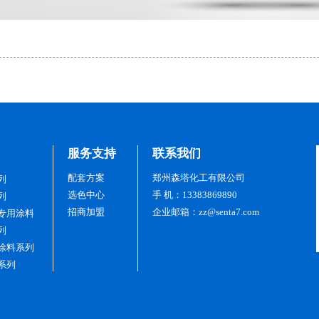
服务支持
联系我们
配套方案
郑州森塔化工有限公司
列
选色中心
手 机：13383869890
列
招商加盟
企业邮箱：zz@senta7.com
专用涂料
列
涂料系列
系列