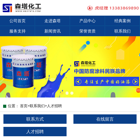
公司首页
走进森塔
产品中心
经典案例
服务支持
新闻资讯
荣誉资质
联系我们
位置：
首页
>
联系我们
>
人才招聘
联系方式
在线留言
人才招聘