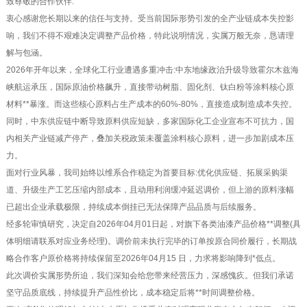
致尊敬的合作伙伴:
衷心感谢您长期以来的信任与支持。受当前国际形势引发的全产业链成本失控影
响，我们不得不艰难决定调整产品价格，特此说明情况，实属万般无奈，恳请理
解与包涵。
2026年开年以来，全球化工行业遭遇多重冲击:中东地缘政治升级导致霍尔木兹海
峡航运承压，国际原油价格飙升，直接带动树脂、固化剂、钛白粉等涂料核心原
材料**暴涨。而这些核心原料占生产成本的60%-80%，直接造成制造成本失控。
同时，中东供应链中断导致原料供应短缺，多家国际化工企业宣布不可抗力，国
内相关产业链减产停产，叠加关税政策未覆盖涂料核心原料，进一步加剧成本压
力。
面对行业风暴，我司始终以维系合作稳定为首要目标:优化供应链、拓展采购渠
道、升级生产工艺压缩内部成本，且动用利润缓冲延迟调价，但上游的原料涨幅
已超出企业承载极限，持续成本倒挂已无法保障产品品质与后续服务。
经多轮审慎研究，决定自2026年04月01日起，对旗下各类油漆产品价格**调整(具
体明细请联系对应业务经理)。调价前未执行完毕的订单按原合同价履行，长期战
略合作客户原价格将持续保留至2026年04月15 日，力求将影响降到*低点。
此次调价实属形势所迫，我们深知会给您带来经营压力，深感愧疚。但我们承诺
坚守品质底线，持续提升产品性价比，成本稳定后将**时间调整价格。