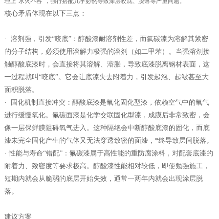
理上
“水火不容”，强行搭配几乎必然导致涂层咬底、脱落等严重问题。
核心矛盾体现在以下三点：
· 溶剂强，引发“咬底”：醇酸漆耐溶剂性差，而氟碳漆为溶解其紧密
的分子结构，必须使用溶解力极强的溶剂（如二甲苯）。当强溶剂接
触醇酸底漆时，会直接将其溶解、溶胀，导致底漆脱离钢材表面，这
一过程就叫“咬底”。它会让底漆失去附着力，引发起泡、起皱甚至大
面积脱落。
· 固化机制直接冲突：醇酸底漆是氧化固化型漆，依赖空气中的氧气
进行缓慢氧化。氟碳面漆是化学交联固化型漆，成膜后非常致密，会
像一层保鲜膜阻碍氧气进入。这种隔绝会中断醇酸底漆的固化，而底
漆未完全固化产生的气体又无法穿透致密的面漆，*终导致层间脱落。
· 性能与寿命“错配”：氟碳漆属于高性能的重防腐涂料，对配套底漆的
附着力、致密度等要求极高。醇酸漆性能相对较低，即使勉强施工，
短期内就会从脆弱的底层开始失效，通常一两年内就会出现涂层脱
落。
建议方案