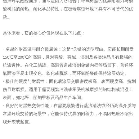
选择环氧酚醛面漆，通常是因为它结合了环氧树脂的优异附着力与酚
醛树脂的耐热、耐化学品特性，在极端腐蚀环境下具有不可替代的优
势。
具体来看，它的核心价值体现在以下几点：
· 卓越的耐高温与耐介质腐蚀：这是*关键的选型理由。它能长期耐受
℃至
℃的高温，且对强酸、强碱、溶剂及各类油品具有极强的
150
200
抗渗透性。在化工储罐、高温管道或溶剂储罐内壁等场景下，普通环
氧面漆容易出现变色、软化或脱落，而环氧酚醛能保持涂层稳定。
· 极佳的硬度与耐磨性：固化后涂层交联密度极高，表面硬度高、抗划
伤且耐磨损。适用于需要频繁冲洗或承受机械磨损的钢结构或混凝土
表面，如地坪、船舶甲板及药品生产车间。
· 良好的耐湿热交替性能：在需要频繁进行蒸汽清洗或经历高温介质与
常温环境交替的场景中，它能保持优异的附着力，不易因热胀冷缩出
现开裂或起皮。