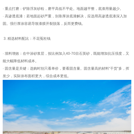
· 重点打磨：铲除浮灰砂粒，磨平高低不平处。地面越平整，底漆用量越少。
· 高渗透底漆：若地面起砂严重，别靠厚涂底漆解决，应选用高渗透底漆深入加
固。强行厚涂容易导致漆膜开裂脱落，反而更费钱。
3. 精选材料配比：不花冤枉钱
· 填料增效：在中涂砂浆层，按比例加入40-70目石英砂，既能增加抗压强度，又
能大幅降低材料成本。
· 固含量是关键：选购时别只看单价，要看固含量。固含量高的材料“干货”多，挥
发少，实际涂布面积更大，综合成本更低。