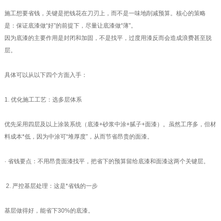
施工想要省钱，关键是把钱花在刀刃上，而不是一味地削减预算。核心的策略
是：保证底漆做“好”的前提下，尽量让底漆做“薄”。
因为底漆的主要作用是封闭和加固，不是找平，过度用漆反而会造成浪费甚至脱
层。
具体可以从以下四个方面入手：
1. 优化施工工艺：选多层体系
优先采用四层及以上涂装系统（底漆+砂浆中涂+腻子+面漆）。虽然工序多，但材
料成本*低，因为中涂可“堆厚度”，从而节省昂贵的面漆。
· 省钱要点：不用昂贵面漆找平，把省下的预算留给底漆和面漆这两个关键层。
2. 严控基层处理：这是*省钱的一步
基层做得好，能省下30%的底漆。