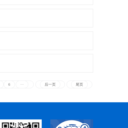
6
···
后一页
尾页