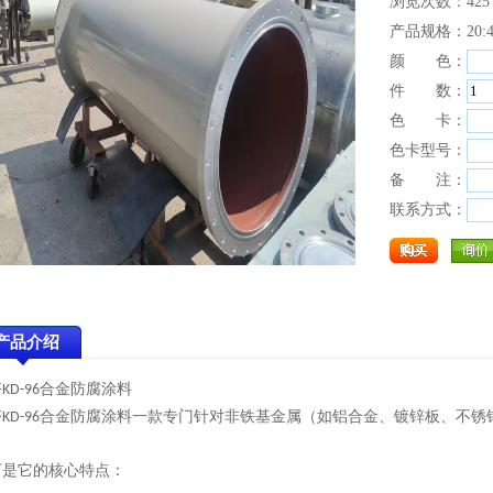
浏览次数：425
产品规格：20:
颜 色：
件 数：
色 卡：
色卡型号：
备 注：
联系方式：
产品介绍
塔
合金防腐涂料
KD-96
塔
合金防腐涂料
一款专门针对非铁基金属（如铝合金、镀锌板、不锈
KD-96
下是它的核心特点：