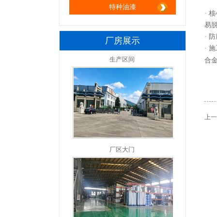
特种油漆
·
易
·
厂房展示
· 
合
上一
厂区大门
厂区一角