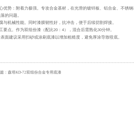
 核心优势：附着力极强。专攻合金基材，在光滑的镀锌板、铝合金、不锈
脱落的问题。
 防腐与机械性能。同时漆膜韧性好，抗冲击，便于后续切割焊接。
施工要点。作为双组份漆（配比
：
），混合后需熟化
分钟。
2
0
4
30
金表面建议采用扫砂或涂刷底漆以增加粗糙度，避免厚涂导致咬底。
篇：
森塔KD-72双组份合金专用底漆