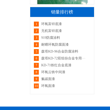
销量排行榜
1
环氧富锌底漆
2
无机富锌底漆
3
919防腐涂料
4
耐晒环氧防腐面漆
厂区一角
5
森塔KD-96合金防腐涂料
6
森塔KD-72双组份合金专用···
7
KD-71铁红合金底漆
8
环氧云铁中间漆
9
氟碳面漆
10
环氧面漆
厂区一角