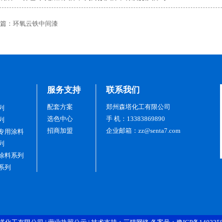
篇：
环氧云铁中间漆
服务支持
联系我们
配套方案
郑州森塔化工有限公司
列
选色中心
手 机：13383869890
列
招商加盟
企业邮箱：zz@senta7.com
专用涂料
列
涂料系列
系列