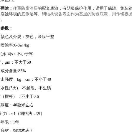
要用途：
作重
防腐涂层
的配套底漆，有阴极保护作用，适用于储罐、集装
防腐蚀环境的底涂层等。
钢结构设备表面作为基层的防锈底漆，用作钢板
蚀。
术参数：
膜
颜色及外观：灰色，漆膜平整
喷涂率:6-8
㎡
/kg
(涂-4)s：不小于50
，μm：不大于50
成分含量:85%
击强度，kg、cm：不小于40
水性(3天)：不起泡、不生锈
（摆杆）：不小于0.6
厚度：40微米左右
着 力：≤1（划格法，级）
年限：1年
用底材：钢结构表面