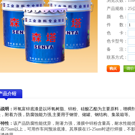
浏览次数：110
产品规格：25
颜 色：
件 数：
色 卡：
色卡型号：
备 注：
联系方式：
产品介绍
品说明：
环氧富锌底漆是以环氧树脂、锌粉、硅酸乙酯为主要原料，增稠
快，附着力强，防腐蚀能力强,主要用于钢管、储罐、钢结构、集装箱等。
要特性：
该产品防腐性能优异，附著力强，漆膜中锌粉含量高，耐水性能
在75um以上，可用作车间预涂底漆。其厚膜在15-25um时进行焊接
底漆使用。