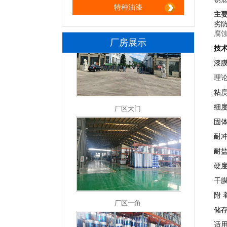
特种油漆
主
劣
腐
厂房展示
技
漆
理论
厂区大门
粘度
细度
固体
耐冲
耐盐
硬度
厂区一角
干膜
附 
储存
适