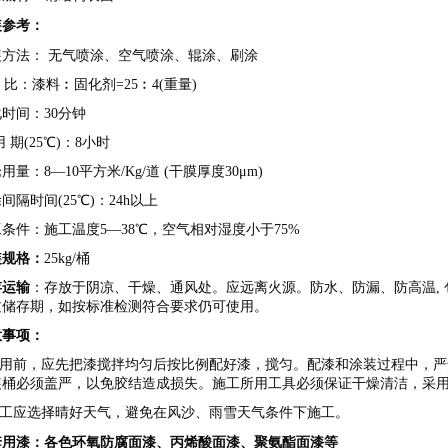
装参考：
装方法： 无气喷涂、空气喷涂、辊涂、刷涂
比：漆料︰固化剂=25︰4(重量)
时间：30分钟
用 期(25℃)：8小时
用量：8—10平方米/Kg/道 (干膜厚度30μm)
间隔时间(25℃)：24h以上
条件：施工温度5—38℃，空气相对湿度小于75%
装规格：
25kg/桶
存运输
：存放于阴凉、干燥、通风处。应远离火源。防水、防漏、防高温,
过储存期，如按标准检测符合要求仍可使用。
意事项：
.使用前，应先把漆搅拌均匀后按比例配好漆，搅匀。配漆和涂装过程中，
装桶必须盖严，以免胶结造成损失。施工所用工具必须保证干燥清洁，采
.施工应选择晴好天气，避免在风沙、雨雪天气条件下施工。
套用漆：各色
环氧防腐面漆
、
丙烯酸面漆
、
聚氨酯面漆
等