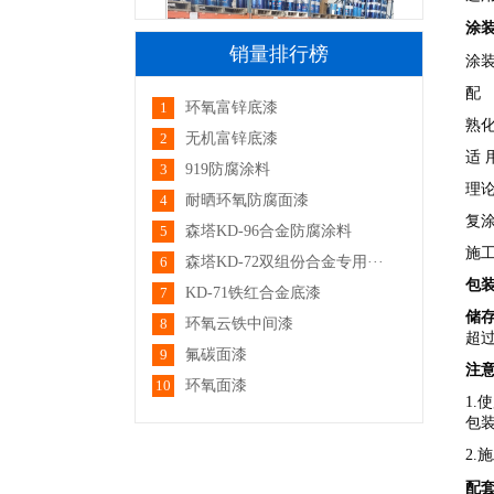
涂
销量排行榜
涂
配 
厂区一角
1
环氧富锌底漆
熟化
2
无机富锌底漆
适 
3
919防腐涂料
理论
4
耐晒环氧防腐面漆
复涂
5
森塔KD-96合金防腐涂料
施工
6
森塔KD-72双组份合金专用···
包
7
KD-71铁红合金底漆
厂区一角
储
8
环氧云铁中间漆
超
9
氟碳面漆
注
10
环氧面漆
1
包
2
配