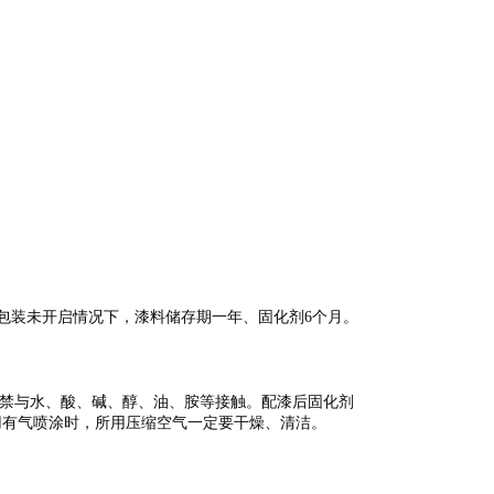
 包装未开启情况下，漆料储存期一年、固化剂6个月。
严禁与水、酸、碱、醇、油、胺等接触。配漆后固化剂
用有气喷涂时，所用压缩空气一定要干燥、清洁。