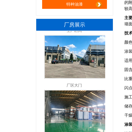
的
特种油漆
较
主
厂房展示
墙
技
颜
涂装
适
固含
厂区大门
比重
闪点
施
储存
干燥
涂
厂区一角