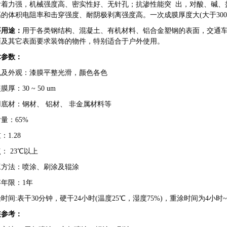
附着力强，机械强度高、密实性好、无针孔；抗渗性能突 出，对酸、碱、
高的体积电阻率和击穿强度、耐阴极剥离强度高。一次成膜厚度大(大于30
要用途：
用于各类钢结构、混凝土、有机材料、铝合金塑钢的表面，交通
面及其它表面要求装饰的物件，特别适合于户外使用。
术参数：
色
及外观
：
漆膜平整光滑，颜色
各色
膜厚：30 ~ 50 um
用底材：钢材、 铝材、 非金属材料等
量：65%
：1.28
： 23℃以上
工方法：喷涂、刷涂及辊涂
年限：1年
时间:表干30分钟，硬干24小时(温度25℃，湿度75%)，重涂时间为4小时~
装参考：