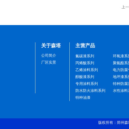
上一
厂区一角
关于森塔
主营产品
公司简介
氟碳漆系列
环氧漆系
厂区实景
丙烯酸系列
聚氨酯系
乙烯涂料系列
电力防腐
醇酸漆系列
地坪漆系
生产区间
专用涂料系列
特种防腐
防水防火涂料系列
水性涂料
特种油漆
版权所有：郑州森