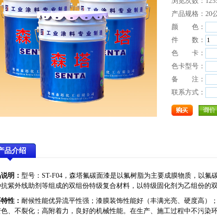
浏览次数：125
产品规格：20
颜 色：
件 数：
色 卡：
色卡型号：
备 注：
联系方式：
产品介绍
品说明：
型号：ST-F04，
森塔
氟碳面漆
是以氟树脂为主要成膜物质，以氟
种抗紫外线助剂等组成的双组份特级复合材料，以特级固化剂为乙组份的
要特性：
耐候性能优异流平性强；漆膜装饰性能好（丰满光亮、硬度高）；
变色、不裂化；高附着力，良好的机械性能。在生产、施工过程中不污染环