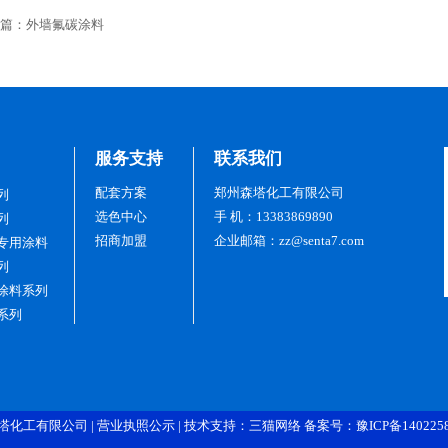
篇：
外墙氟碳涂料
服务支持
联系我们
配套方案
郑州森塔化工有限公司
列
选色中心
手 机：13383869890
列
招商加盟
企业邮箱：zz@senta7.com
专用涂料
列
涂料系列
系列
塔化工有限公司 |
营业执照公示
| 技术支持：
三猫网络
备案号：豫ICP备140225