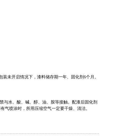
 包装未开启情况下，漆料储存期一年、固化剂6个月。
严禁与水、酸、碱、醇、油、胺等接触。配漆后固化剂
用有气喷涂时，所用压缩空气一定要干燥、清洁。