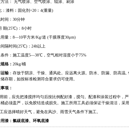
装方法： 无气喷涂、空气喷涂、辊涂、刷涂
比：漆料︰固化剂=20︰4(重量)
时间：30分钟
用 期(25℃)：8小时
用量：8—10平方米/Kg/道 (干膜厚度30μm)
间隔时间(25℃)：24h以上
条件：施工温度5—38℃，空气相对湿度小于75%
装规格：
20kg/桶
存运输
：存放于阴凉、干燥、通风处。应远离火源。防水、防漏、防高温,
过储存期，如按标准检测符合要求仍可使用。
意事项：
.使用前，应先把漆搅拌均匀后按比例配好漆，搅匀。配漆和涂装过程中，
装桶必须盖严，以免胶结造成损失。施工所用工具必须保证干燥清洁，采
.施工应选择晴好天气，避免在风沙、雨雪天气条件下施工。
套用漆：
氟碳底漆
、
环氧底漆