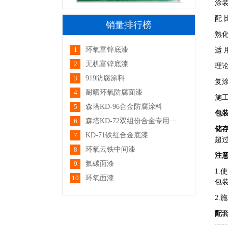
涂
配 
销量排行榜
熟化
1
环氧富锌底漆
适 
2
无机富锌底漆
理论
3
919防腐涂料
复涂
厂区一角
4
耐晒环氧防腐面漆
施工
5
森塔KD-96合金防腐涂料
包
6
森塔KD-72双组份合金专用···
储
7
KD-71铁红合金底漆
超
8
环氧云铁中间漆
注
9
氟碳面漆
1
10
环氧面漆
厂区一角
包
2
配