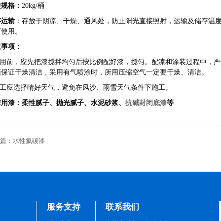
装规格：
20kg/桶
存运输
：存放于阴凉、干燥、通风处，防止阳光直接照射，运输及储存温度
可使用。
意事项：
.使用前，应先把漆搅拌均匀后按比例配好漆，搅匀。配漆和涂装过程中，
须保证干燥清洁，采用有气喷涂时，所用压缩空气一定要干燥、清洁。
.施工应选择晴好天气，避免在风沙、雨雪天气条件下施工。
套用漆：柔性腻子、抛光腻子、水泥砂浆、
抗碱封闭底漆
等
篇：
水性氟碳漆
服务支持
联系我们