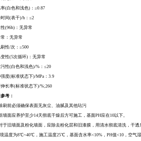
率(白色和浅色)：≥0.87
时间(表干)/h：≤2
性(96h)：无异常
异常：无异常
刷性/次：≥500
变性(5次循环)：无异常
污性(白色和浅色)/%：≤20
强度(标准状态下)/MPa：3.9
伸长率(标准状态下)/%;260
装参考：
、涂刷前必须确保表面无灰尘、油腻及其他玷污
新墙面应养护至少14天彻底干燥后方可施工，基面PH应在10以下。
、对于旧墙面及粉化墙面，应除去粉化层和旧漆膜，用清水彻底清洗，干透
环境温度为8℃~40℃，施工温度25℃，基面含水率<10%，PH值<10，空气湿