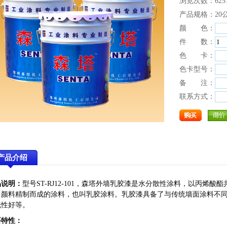
浏览次数：625
产品规格：20
颜 色：
件 数：
色 卡：
色卡型号：
备 注：
联系方式：
产品介绍
品说明：
型号ST-RJ12-101，森塔外墙乳胶漆
是水分散性涂料，以丙烯酸酯
、颜料精制而成的涂料，也叫乳胶涂料。乳胶漆具备了与传统墙面涂料不
洗性好等。
要特性：