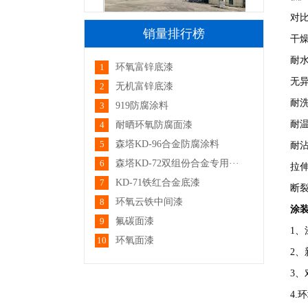
厂区大门
对比
销量排行榜
干燥
耐水
1
环氧富锌底漆
无
2
无机富锌底漆
耐洗
3
919防腐涂料
耐温
4
耐晒环氧防腐面漆
5
森塔KD-96合金防腐涂料
厂区一角
耐沾
6
森塔KD-72双组份合金专用···
拉伸
7
KD-71铁红合金底漆
断裂
8
环氧云铁中间漆
涂
9
氟碳面漆
1
10
环氧面漆
2、
厂区一角
3
4.