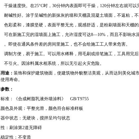
） 干燥速度快。在25°C时，30分钟内表面即可干燥，120分钟左右就可
2） 耐碱性好。涂于呈碱性的新抹灰的墙和天棚及混凝土墙面，不返粘，
3） 色彩柔和，漆膜坚硬，表面平整无光，观感舒适，是粉刷墙面和天棚
4） 可在新施工完的湿墙面上施工，允许湿度可达8—10%，而且不影响水
5） 。即使在通风条件差的房间里施工，也不会给施工工人带来危害。
6） 调制方便，易于施工。可以用水稀释，用毛刷或排笔施工，工具用完
7） 不引火。因涂料属水相系统，所以无引起火灾危险。
要用途：
装饰和保护建筑物面，使建筑物外貌整洁美观，从而达到美化城
其使用寿命。
术参数：
标准：《合成树脂乳液外墙涂料》 GB/T9755
膜颜色及外观：平整光滑，颜色符合标准样板
容器中状态：无硬块，搅拌呈均匀状态
工性：刷涂第2道无障碍
温稳定性：不变质