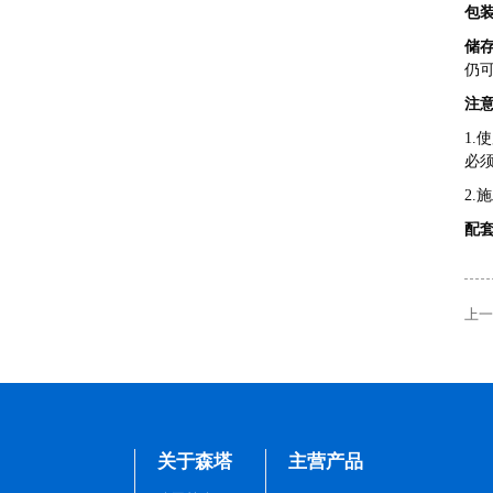
包
储
仍
注
1
厂区一角
必
2
配
上一
厂区一角
关于森塔
主营产品