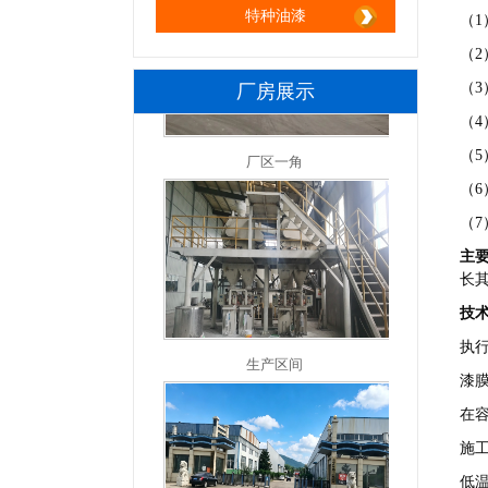
特种油漆
（1
（
（
厂房展示
厂区一角
（
（
（
（
主
长
生产区间
技
执行
漆
在
施
低