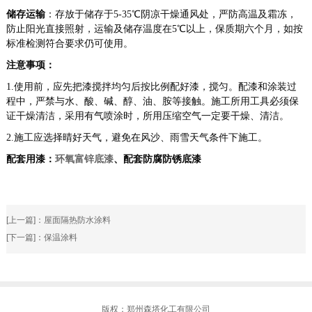
储存运输
：存放于
储存于5-35℃阴凉干燥通风处，严防高温及霜冻
，
防止阳光直接照射，运输及储存温度在5℃以上，保质期六个月，如按
标准检测符合要求仍可使用。
注意事项：
1.使用前，应先把漆搅拌均匀后按比例配好漆，搅匀。配漆和涂装过
程中，严禁与水、酸、碱、醇、油、胺等接触。施工所用工具必须保
证干燥清洁，采用有气喷涂时，所用压缩空气一定要干燥、清洁。
2.施工应选择晴好天气，避免在风沙、雨雪天气条件下施工。
配套用漆：
环氧富锌底漆
、配套防腐防锈底漆
[上一篇]：
屋面隔热防水涂料
[下一篇]：
保温涂料
版权：郑州森塔化工有限公司