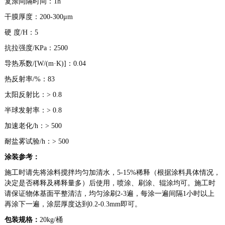
复涂间隔时间：1h
干膜厚度：200-300μm
硬 度/H：5
抗拉强度/KPa：2500
导热系数/[W/(m·K)]：0.04
热反射率/%：83
太阳反射比：> 0.8
半球发射率：> 0.8
加速老化/h：> 500
耐盐雾试验/h：> 500
涂装参考：
施工时请先将涂料搅拌均匀加清水，5-15%稀释（根据涂料具体情况，
决定是否稀释及稀释量多）后使用，喷涂、刷涂、辊涂均可。施工时
请保证物体基面平整清洁，均匀涂刷2-3遍，每涂一遍间隔1小时以上
再涂下一遍，涂层厚度达到0.2-0.3mm即可。
包装规格：
20kg/桶