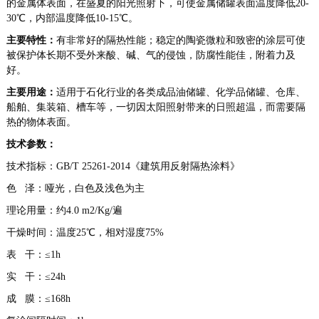
的金属体表面，在盛夏的阳光照射下，可使金属储罐表面温度降低20-
30℃，内部温度降低10-15℃。
主要特性：
有非常好的隔热性能；稳定的陶瓷微粒和致密的涂层可使
被保护体长期不受外来酸、碱、气的侵蚀，防腐性能佳，附着力及
好。
主要用途：
适用于石化行业的各类成品油储罐、化学品储罐、仓库、
船舶、集装箱、槽车等，一切因太阳照射带来的日照超温，而需要隔
热的物体表面。
技术参数：
技术指标：GB/T 25261-2014《建筑用反射隔热涂料》
色 泽：哑光，白色及浅色为主
理论用量：约4.0 m2/Kg/遍
干燥时间：温度25℃，相对湿度75%
表 干：≤1h
实 干：≤24h
成 膜：≤168h