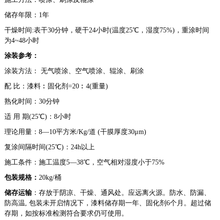
储存年限：1年
干燥时间:表干30分钟，硬干24小时(温度25℃，湿度75%)，重涂时间
为4~48小时
涂装参考：
涂装方法： 无气喷涂、空气喷涂、辊涂、刷涂
配 比：漆料︰固化剂=20︰4(重量)
熟化时间：30分钟
适 用 期(25℃)：8小时
理论用量：8—10平方米/Kg/道 (干膜厚度30μm)
复涂间隔时间(25℃)：24h以上
施工条件：施工温度5—38℃，空气相对湿度小于75%
包装规格：
20kg/桶
储存运输
：存放于阴凉、干燥、通风处。应远离火源。防水、防漏、
防高温, 包装未开启情况下，漆料储存期一年、固化剂6个月。超过储
存期，如按标准检测符合要求仍可使用。