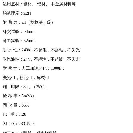
适用底材：钢材、 铝材、 非金属材料等
铅笔硬度：≥2H
附 着 力：≤1（划格法，级）
杯突试验：≥4mm
弯曲实验：≤2mm
耐 水 性：240h，不起泡，不起皱，不失光
耐汽油性：24h，不起泡，不起皱，不失光
耐 侯 性：人工加速老化：1000h；
失光≤1，粉化≤1，龟裂≤1
施工时限：8h，（25℃）
涂 布 率：5m2/kg
固 含 量：65%
比 重：1.28
闪 点：23℃以上
施工方法：喷涂、刷涂及辊涂