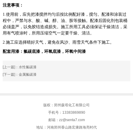
注意事项：
1.使用前，应先把漆搅拌均匀后按比例配好漆，搅匀。配漆和涂装过
程中，严禁与水、酸、碱、醇、油、胺等接触。配漆后固化剂包装桶
必须盖严，以免胶结造成损失。施工所用工具必须保证干燥清洁，采
用有气喷涂时，所用压缩空气一定要干燥、清洁。
2.施工应选择晴好天气，避免在风沙、雨雪天气条件下施工。
配套用漆：
氟碳底漆
，
环氧底漆
，环氧中间漆
[上一篇]：
水性氟碳漆
[下一篇]：
金属氟碳漆
版权：郑州森塔化工有限公司
手机号：13383869890
邮箱：zz@senta7.com
地址：河南郑州香山路宏康路海亮时代