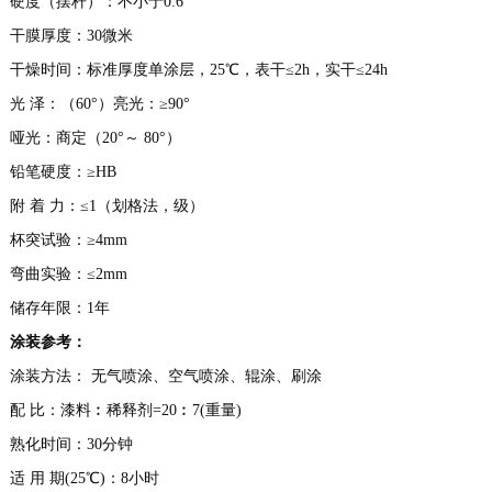
硬度（摆杆）：不小于0.6
干膜厚度：30微米
干燥时间：标准厚度单涂层，25℃，表干≤2h，实干≤24h
光 泽：（60°）亮光：≥90°
哑光：商定（20°～ 80°）
铅笔硬度：≥HB
附 着 力：≤1（划格法，级）
杯突试验：≥4mm
弯曲实验：≤2mm
储存年限：1年
涂装参考：
涂装方法： 无气喷涂、空气喷涂、辊涂、刷涂
配 比：漆料︰稀释剂=20︰7(重量)
熟化时间：30分钟
适 用 期(25℃)：8小时