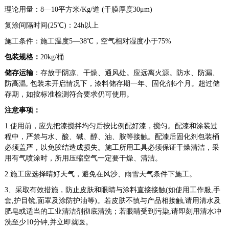
理论用量：8—10平方米/Kg/道 (干膜厚度30μm)
复涂间隔时间(25℃)：24h以上
施工条件：施工温度5—38℃，空气相对湿度小于75%
包装规格：
20kg/桶
储存运输
：存放于阴凉、干燥、通风处。应远离火源。防水、防漏、
防高温, 包装未开启情况下，漆料储存期一年、固化剂6个月。超过储
存期，如按标准检测符合要求仍可使用。
注意事项：
1.使用前，应先把漆搅拌均匀后按比例配好漆，搅匀。配漆和涂装过
程中，严禁与水、酸、碱、醇、油、胺等接触。配漆后固化剂包装桶
必须盖严，以免胶结造成损失。施工所用工具必须保证干燥清洁，采
用有气喷涂时，所用压缩空气一定要干燥、清洁。
2.施工应选择晴好天气，避免在风沙、雨雪天气条件下施工。
3、采取有效措施，防止皮肤和眼睛与涂料直接接触(如使用工作服,手
套,护目镜,面罩及涂防护油等)。若皮肤不慎与产品相接触,请用清水及
肥皂或适当的工业清洁剂彻底清洗；若眼睛受到污染,请即刻用清水冲
洗至少10分钟,并立即就医。