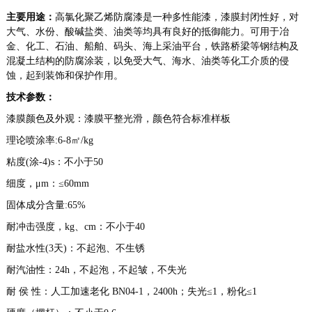
主要用途：
高氯化聚乙烯防腐漆
是一种多性能漆，漆膜封闭性好，对
大气、水份、酸碱盐类、油类等均具有良好的抵御能力。可用于冶
金、化工、石油、船舶、码头、海上采油平台，铁路桥梁等钢结构及
混凝土结构的防腐涂装，以免受大气、海水、油类等化工介质的侵
蚀，起到装饰和保护作用。
技术参数：
漆膜颜色及外观：漆膜平整光滑，颜色符合标准样板
理论喷涂率:6-8㎡/kg
粘度(涂-4)s：不小于50
细度，μm：≤60mm
固体成分含量:65%
耐冲击强度，kg、cm：不小于40
耐盐水性(3天)：不起泡、不生锈
耐汽油性：24h，不起泡，不起皱，不失光
耐 侯 性：
人工加速老化 BN04-1，2400h；失光≤1，粉化≤1