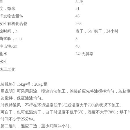
目
底漆
度，微米
51
挥发物含量
%
46
发性有机化合物
268
燥时间，
h
表干，
6h
实干，
24
小时
曲试验，
mm
3
冲击性
/cm
40
盐水
24h
无异常
水性
热工老化
包装规格】
15kg/
桶；
20kg/
桶
使用说明
】
可采用刷涂、喷涂方法施工，涂装前应先将漆搅拌均匀，若粘
加边搅拌，保证漆液均匀。
工时保持通风，不得在环境温度低于
5
℃
或湿度大于
70%
的状况下施工。
膜可自干，也可低温烘干，自干时温度不低于
5
℃
，湿度不大于
70%
；烘干
烤时间不少于
25
分钟。
装第二遍时，遍应干透，至少间隔
24
小时。