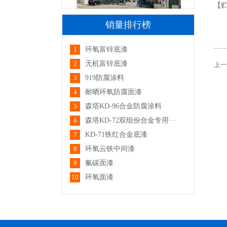
【
厂区大门
销量排行榜
1
环氧富锌底漆
2
无机富锌底漆
上一
3
919防腐涂料
4
耐晒环氧防腐面漆
5
森塔KD-96合金防腐涂料
厂区一角
6
森塔KD-72双组份合金专用···
7
KD-71铁红合金底漆
8
环氧云铁中间漆
9
氟碳面漆
10
环氧面漆
厂区一角