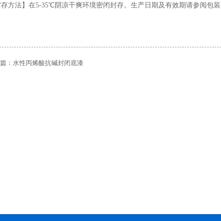
贮存
方法】
在
5-35
℃
阴凉干爽环境密闭封存。生产日期及有效期请参阅包装
篇：
水性丙烯酸抗碱封闭底漆