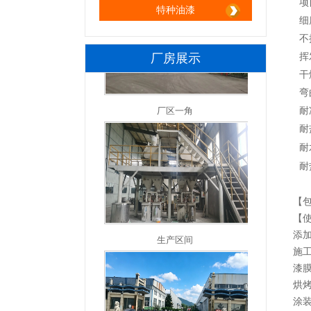
项
特种油漆
细
不
厂房展示
挥
干
厂区一角
弯
耐
耐
耐
耐
【
生产区间
【
添
施
漆
烘
涂