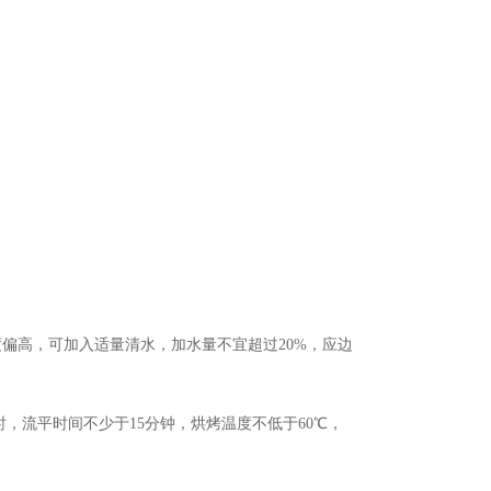
度偏高，可加入适量清水，加水量不宜超过
2
0%
，应边
时，流平时间不少于
15
分钟，烘烤温度不低于
60
℃
，