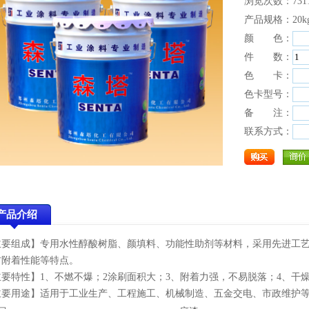
浏览次数：731
产品规格：20k
颜 色：
件 数：
色 卡：
色卡型号：
备 注：
联系方式：
产品介绍
主要组成】
专用水性
醇酸
树脂、颜填料、功能性助剂等材料，采用先进工
材附着性能等特点。
主要特性】
1
、不燃不爆；
2
涂刷面积大；
3
、附着力强，不易脱落；
4
、干
主要用途】
适用于工业生产、工程施工、机械制造、五金交电、市政维护